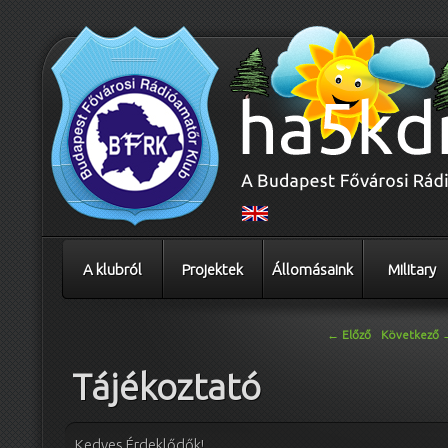
A klubról
Projektek
Állomásaink
Military
Bejegyzés navigáció
←
Előző
Következő
Tájékoztató
Kedves Érdeklődők!