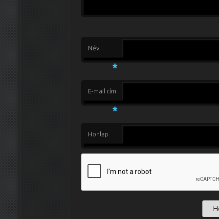
Név
*
E-mail cím
*
Honlap