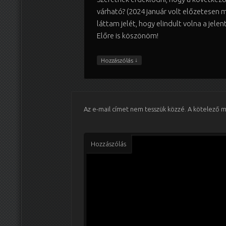
várható? (2024 január volt előzetesen 
láttam jelét, hogy elindult volna a jelen
Előre is köszönöm!
↓
Hozzászólás
Az e-mail címet nem tesszük közzé.
A kötelező 
Hozzászólás