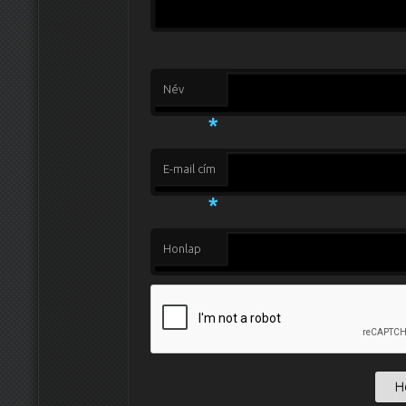
Név
*
E-mail cím
*
Honlap