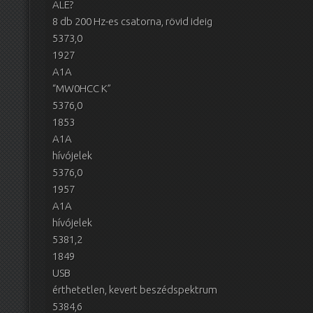
ALE?
8 db 200 Hz-es csatorna, rövid ideig
5373,0
1927
A1A
“MW0HCC K”
5376,0
1853
A1A
hívójelek
5376,0
1957
A1A
hívójelek
5381,2
1849
USB
érthetetlen, kevert beszédspektrum
5384,6