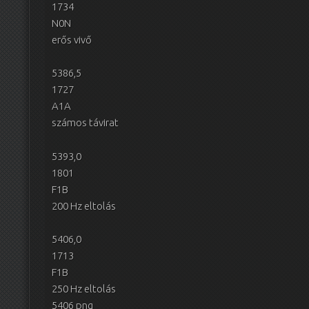
1734
N0N
erős vivő
5386,5
1727
A1A
számos távirat
5393,0
1801
F1B
200 Hz eltolás
5406,0
1713
F1B
250 Hz eltolás
5406 png