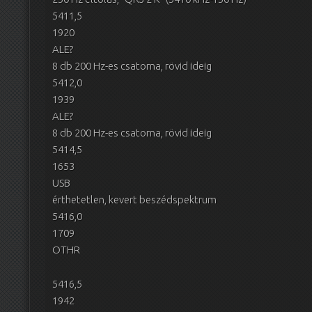
5411,5
1920
ALE?
8 db 200 Hz-es csatorna, rövid ideig
5412,0
1939
ALE?
8 db 200 Hz-es csatorna, rövid ideig
5414,5
1653
USB
érthetetlen, kevert beszédspektrum
5416,0
1709
OTHR
5416,5
1942