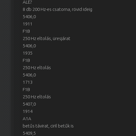
ALE?
8 db 200 Hz-es csatorna, rövid ideig
5406,0
1911
F1B
250 Hz eltolás, üresjárat
5406,0
1935
F1B
250 Hz eltolás
5406,0
1713
F1B
250 Hz eltolás
5407,0
1914
A1A
betűs távirat, ciril betűk is
5409,5