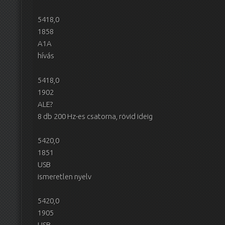
5418,0
1858
A1A
hívás
5418,0
1902
ALE?
8 db 200 Hz-es csatorna, rövid ideig
5420,0
1851
USB
ismeretlen nyelv
5420,0
1905
USB