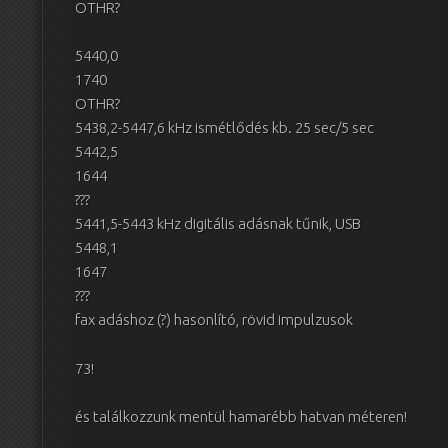
OTHR?
5440,0
1740
OTHR?
5438,2-5447,6 kHz ismétlődés kb. 25 sec/5 sec
5442,5
1644
???
5441,5-5443 kHz digitális adásnak tűnik, USB
5448,1
1647
???
fax adáshoz (?) hasonlító, rövid impulzusok
73!
és találkozzunk mentül hamarébb hatvan méteren!