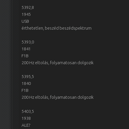
5392,8
1945
USB
érthetetlen, beszéd beszédspektrum
5393,0
1841
F1B
200 Hz eltolás, folyamatosan dolgozik
5395,5
1840
F1B
200 Hz eltolás, folyamatosan dolgozik
5403,5
1938
ALE?