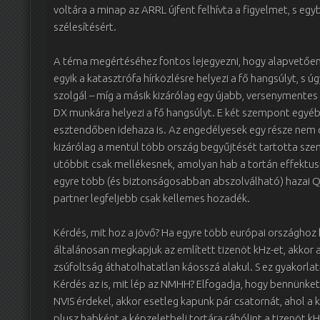
voltára a minap az ARRL újfent felhívta a figyelmet, s egyb
szélesítésért.
A téma megértéséhez fontos lejegyezni, hogy alapvetőe
egyik a katasztrófa hírközlésre helyezi a fő hangsúlyt, s ú
szolgál – míg a másik kizárólag egy újabb, versenymentes
DX munkára helyezi a fő hangsúlyt. E két szempont egyébk
esztendőben idehaza is. Az engedélyesek egy része nem cs
kizárólag a mentül több ország begyűjtését tartotta szem
utóbbit csak mellékesnek, amolyan hab a tortán effektusn
egyre több (és biztonságosabban abszolválható) hazai QS
partner legfeljebb csak kellemes hozadék.
Kérdés, mit hoz a jövő? Ha egyre több európai országhoz 
általánosan megkapjuk az említett tizenöt kHz-et, akkor
zsúfoltság áthatolhatatlan káosszá alakul. S ez gyakorlat
Kérdés az is, mit lép az NMHH? Elfogadja, hogy bennünk
NVIS érdekel, akkor esetleg kapunk pár csatornát, ahol a kí
plusz habként a képzeletbeli tortára rábólint a tizenöt kH