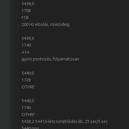
5438,0
1708
F1B
200 Hz eltolás, rövid ideig
5439,9
1740
A1A
gyors pontozás, folyamatosan
5440,0
1728
OTHR?
5440,0
1740
OTHR?
5438,2-5447,6 kHz ismétlődés kb. 25 sec/5 sec
5440 png