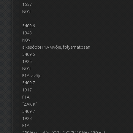
1657
N0N
5409,6
1843
N0N
a későbbi F1A vivője, folyamatosan
5409,6
1925
N0N
F1A vivője
5409,7
1917
F1A
“ZAK K”
5409,7
1923
F1A
250 Hz eltolás, “QRJ 2 K” (5410 kHz-150 Hz)