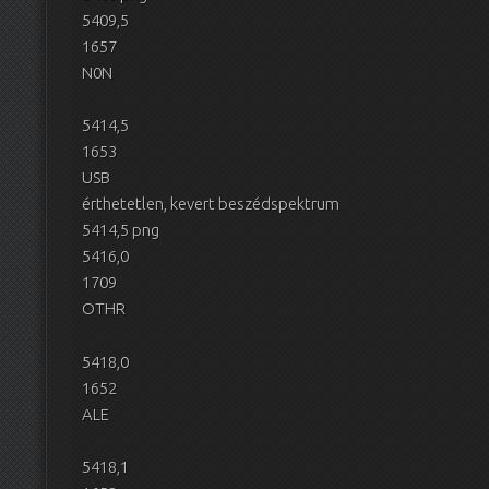
5409,5
1657
N0N
5414,5
1653
USB
érthetetlen, kevert beszédspektrum
5414,5 png
5416,0
1709
OTHR
5418,0
1652
ALE
5418,1