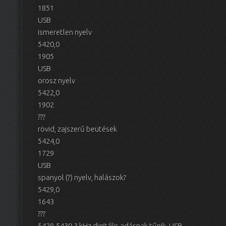
1851
USB
ismeretlen nyelv
5420,0
1905
USB
orosz nyelv
5422,0
1902
???
rövid, zajszerű beütések
5424,0
1729
USB
spanyol (?) nyelv, halászok?
5429,0
1643
???
5428-5430,3 kHz digitális adásnak tűnik, USB