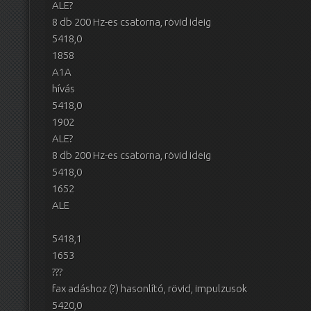
ALE?
8 db 200 Hz-es csatorna, rövid ideig
5418,0
1858
A1A
hívás
5418,0
1902
ALE?
8 db 200 Hz-es csatorna, rövid ideig
5418,0
1652
ALE
5418,1
1653
???
fax adáshoz (?) hasonlító, rövid, impulzusok
5420,0