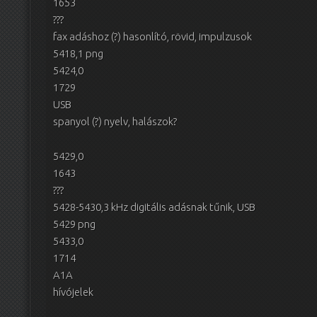
1653
???
fax adáshoz (?) hasonlító, rövid, impulzusok
5418,1 png
5424,0
1729
USB
spanyol (?) nyelv, halászok?
5429,0
1643
???
5428-5430,3 kHz digitális adásnak tűnik, USB
5429 png
5433,0
1714
A1A
hívójelek