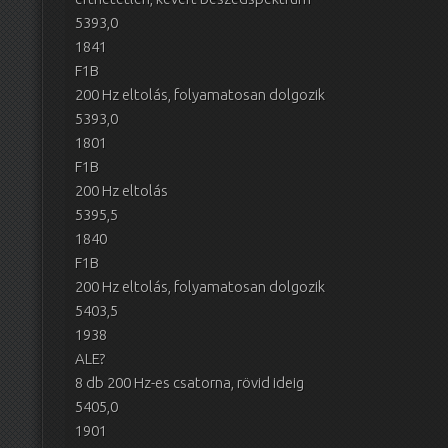
5393,0
1841
F1B
200 Hz eltolás, folyamatosan dolgozik
5393,0
1801
F1B
200 Hz eltolás
5395,5
1840
F1B
200 Hz eltolás, folyamatosan dolgozik
5403,5
1938
ALE?
8 db 200 Hz-es csatorna, rövid ideig
5405,0
1901