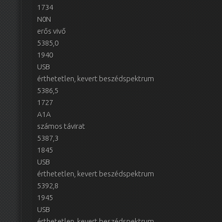
1734
N0N
erős vivő
5385,0
1940
USB
érthetetlen, kevert beszédspektrum
5386,5
1727
A1A
számos távirat
5387,3
1845
USB
érthetetlen, kevert beszédspektrum
5392,8
1945
USB
érthetetlen, kevert beszédspektrum