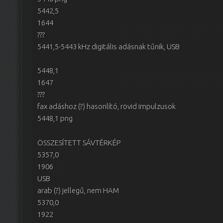
5442,5
1644
???
5441,5-5443 kHz digitális adásnak tűnik, USB
5448,1
1647
???
fax adáshoz (?) hasonlító, rövid impulzusok
5448,1 png
ÖSSZESÍTETT SÁVTÉRKÉP
5357,0
1906
USB
arab (?) jellegű, nem HAM
5370,0
1922