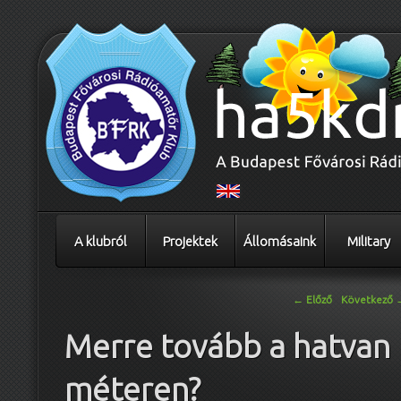
A klubról
Projektek
Állomásaink
Military
Bejegyzés navigáció
←
Előző
Következő
Merre tovább a hatvan
méteren?