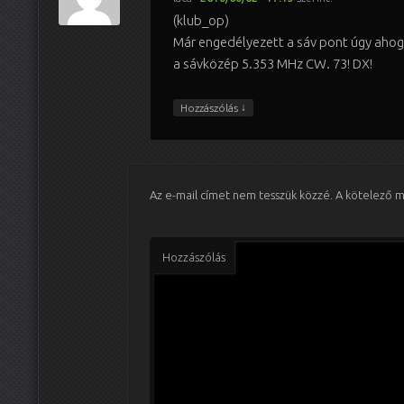
(klub_op)
Már engedélyezett a sáv pont úgy ahogy
a sávközép 5.353 MHz CW. 73! DX!
↓
Hozzászólás
Az e-mail címet nem tesszük közzé.
A kötelező 
Hozzászólás