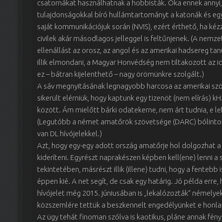
csatornákat használhatnak a hobbisták. Oka ennek annyi,
tulajdonságokkal bíró hullámtartományt a katonák és eg
saját kommunikációjuk során (NVIS), ezért érthető, ha kézze
civilek akár másodlagos jelleggel is feltűnjenek. (A nem
ellenállást az orosz, az angol és az amerikai hadsereg 
illik elmondani, a Magyar Honvédség nem tiltakozott az id
ez – bátran kijelenthető – nagy örömünkre szolgált.)
A sáv megnyitásának legnagyobb harcosa az amerikai szö
sikerült elérniük, hogy kaptunk egy tizenöt (nem elírás) k
között. Ám mielőtt bárki odatekerne, nem árt tudnia, e l
(Legutóbb a német amatőrök szövetsége (DARC) bólintott 
van DL hívójelekkel.)
Azt, hogy egy-egy adott ország amatőrje hol dolgozhat a
kideríteni. Egyrészt naprakészen képben kell(ene) lenni a
tekintetében, másrészt illik (illene) tudni, hogy a fentebb 
éppen kié. A net segít, de csak egy határig. Jó példa err
hívójelet még 2015. júniusában is „lekalózozták” némelye
közszemlére tettük a beszkennelt engedélyünket e honl
Az ügy tehát finoman szólva is kaotikus, pláne annak fény