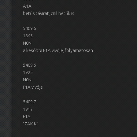
A1A
betűs távirat, ciril betűk is
5409,6
1843
N0N
a későbbi F1A vivője, folyamatosan
5409,6
1925
N0N
F1A vivője
5409,7
1917
F1A
“ZAK K”