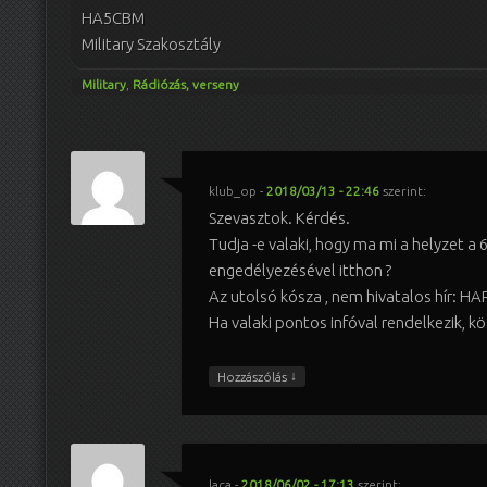
HA5CBM
Military Szakosztály
Military
,
Rádiózás, verseny
klub_op
-
2018/03/13 - 22:46
szerint:
Szevasztok. Kérdés.
Tudja -e valaki, hogy ma mi a helyzet a 
engedélyezésével itthon ?
Az utolsó kósza , nem hivatalos hír: HAR
Ha valaki pontos infóval rendelkezik, 
↓
Hozzászólás
laca
-
2018/06/02 - 17:13
szerint: