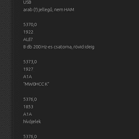
USB
arab (?) jellegű, nem HAM
5370,0
1922
ALE?
8 db 200 Hz-es csatorna, rövid ideig
5373,0
1927
A1A
“MW0HCC K”
5376,0
1853
A1A
hívójelek
5376,0