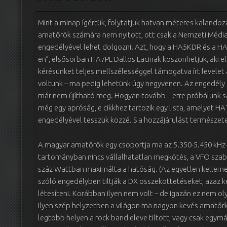
Mint a minap ígértük, folytatjuk hatvan méteres kalandozá
amatőrök számára nem nyitott, ott csak a Nemzeti Média
engedélyével lehet dolgozni. Azt, hogy a HA5KDR és a 
en”, elsősorban HA7PL Dallos Lacinak köszönhetjük, aki el
kérésünket teljes mellszélességgel támogatva írt levele
voltunk – ma pedig lehetünk úgy negyvenen. Az engedély áp
már nem újítható meg. Hogyan tovább – erre próbálunk saj
még egy apróság, e cikkhez tartozik egy lista, amelyet HA7
engedélyével tesszük közzé. S a hozzájárulást természete
A magyar amatőrök egy csoportja ma az 5.350-5.450 kHz-es
tartományban nincs vállalhatatlan megkötés, a VFO szab
száz Wattban maximálta a hatóság. (Az egyetlen kellemetl
szóló engedélyben tiltják a DX összeköttetéseket, azaz k
létesíteni. Korábban ilyen nem volt – de igazán ez nem ol
Ilyen szép helyzetben a világon ma nagyon kevés amatőrk
legtöbb helyen a rock band eleve tiltott, vagy csak egym