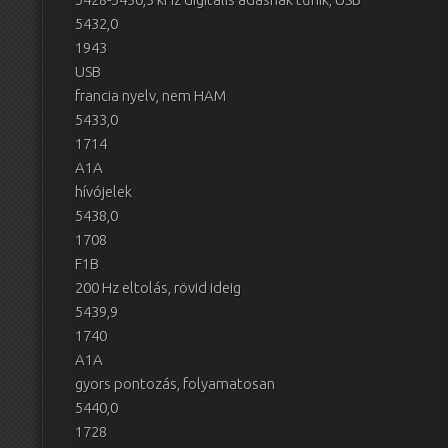
5432,0
1943
USB
francia nyelv, nem HAM
5433,0
1714
A1A
hívójelek
5438,0
1708
F1B
200 Hz eltolás, rövid ideig
5439,9
1740
A1A
gyors pontozás, folyamatosan
5440,0
1728