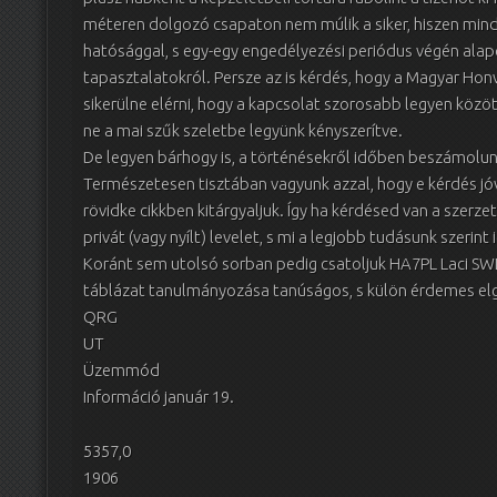
méteren dolgozó csapaton nem múlik a siker, hiszen mi
hatósággal, s egy-egy engedélyezési periódus végén alapo
tapasztalatokról. Persze az is kérdés, hogy a Magyar Hon
sikerülne elérni, hogy a kapcsolat szorosabb legyen közöt
ne a mai szűk szeletbe legyünk kényszerítve.
De legyen bárhogy is, a történésekről időben beszámolun
Természetesen tisztában vagyunk azzal, hogy e kérdés jó
rövidke cikkben kitárgyaljuk. Így ha kérdésed van a szerzet
privát (vagy nyílt) levelet, s mi a legjobb tudásunk szerint 
Koránt sem utolsó sorban pedig csatoljuk HA7PL Laci S
táblázat tanulmányozása tanúságos, s külön érdemes e
QRG
UT
Üzemmód
Információ január 19.
5357,0
1906