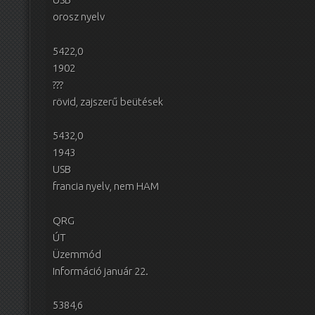
orosz nyelv
5422,0
1902
???
rövid, zajszerű beütések
5432,0
1943
USB
francia nyelv, nem HAM
QRG
ÚT
Üzemmód
Információ január 22.
5384,6