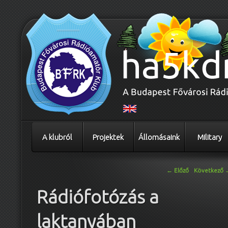
A klubról
Projektek
Állomásaink
Military
Bejegyzés navigáció
←
Előző
Következő
Rádiófotózás a
laktanyában