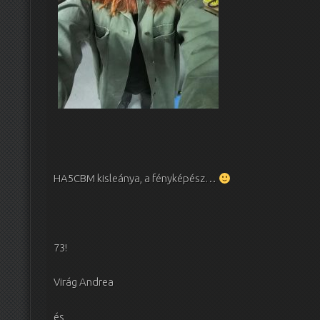
HA5CBM kisleánya, a fényképész…
73!
Virág Andrea
és