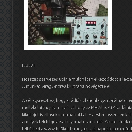
R-399T
Hosszas szervezés után a múlt héten elkezdődött a lakt
A munkát Virág Andrea klubtársunk végezte el.
A cél egyrészt az, hogy a rádióklub honlapján található le
mellékelni tudjuk, másrészt hogy az MH Altiszti Akadémia
kikötőjét is ellásuk információkkal. Az estén összesen ké
amelyek feldolgozása folyamatosan zajlik. Amint időnk e
feltölteni a www.ha5kdr.hu ugyancsak napokban megújult 