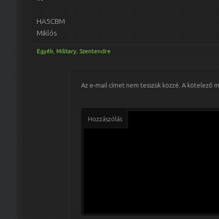
HA5CBM
Miklós
Egyéb
,
Military
,
Szentendre
Az e-mail címet nem tesszük közzé.
A kötelező 
Hozzászólás