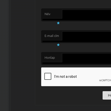
Név
*
E-mail cím
*
Honlap