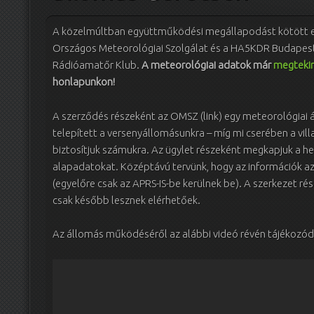
A közelmúltban együttműködési megállapodást kötött 
Országos Meteorológiai Szolgálat és a HA5KDR Budapest
Rádióamatőr Klub.
A meteorológiai adatok már
megteki
honlapunkon!
A szerződés részeként az OMSZ (link) egy meteorológiai 
telepített a versenyállomásunkra – míg mi cserében a vill
biztosítjuk számukra. Az ügylet részeként megkapjuk a h
alapadatokat. Középtávú tervünk, hogy az információk az
(egyelőre csak az APRS-IS-be kerülnek be). A szerkezet r
csak később lesznek elérhetőek.
Az állomás működéséről az alábbi videó révén tájékozód