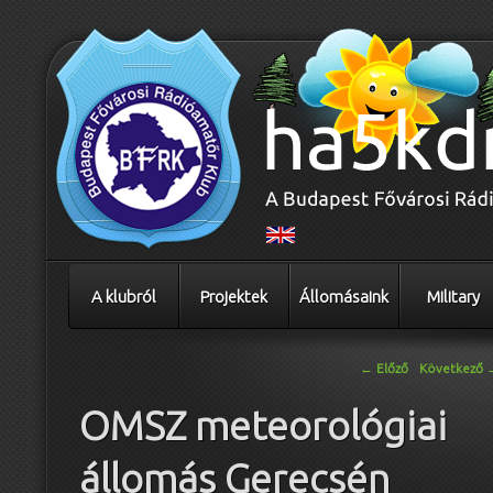
A klubról
Projektek
Állomásaink
Military
Bejegyzés navigáció
←
Előző
Következő
OMSZ meteorológiai
állomás Gerecsén