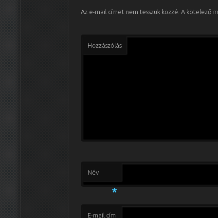
Az e-mail címet nem tesszük közzé.
A kötelező 
Hozzászólás
Név
*
E-mail cím