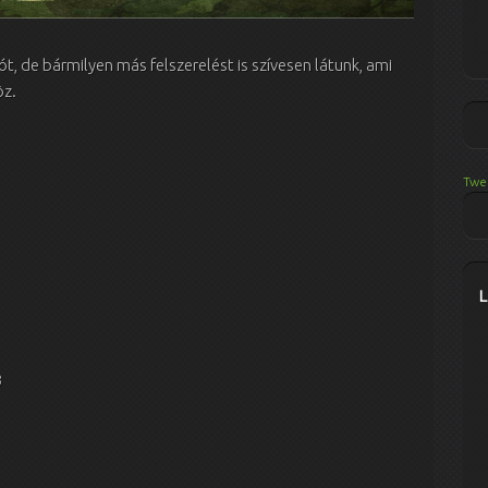
ót, de bármilyen más felszerelést is szívesen látunk, ami
öz.
Twe
3