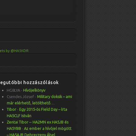
ets by @HA5KDR
Legutóbbi hozzászólások
HG8LYA
-
Hívójelkönyv
Csendes József
-
Military doksik – ami
már elérhető, letölthető…
Tibor
-
Egy 2015-ös Field Day – írta
HA5CLF István
Zentai Tibor -- HA2MN ex HA5JB és
HA5YBB
-
Az ember a hívójel mögött
– HA5AJR Debreczeny Ábel