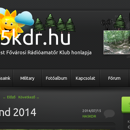
saink
Military
Fotóalbum
Kapcsolat
Fórum
←
Előző
Következő
→
end 2014
2014/07/15
HA5KDR
K
C