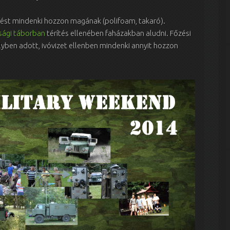
relést mindenki hozzon magának (polifoam, takaró).
úsági táborban
térítés ellenében faházakban aludni. Főzési
elyben adott, ivóvizet ellenben mindenki annyit hozzon