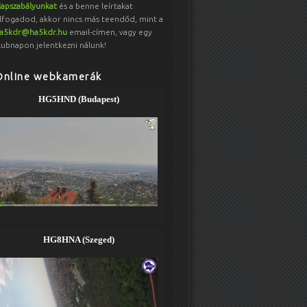
lapszabályunkat
és a benne leírtakat
lfogadod, akkor nincs más teendőd, mint a
a5kdr@ha5kdr.hu
email-címen, vagy egy
lubnapon jelentkezni nálunk!
Online webkamerák