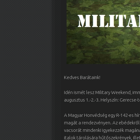
Kedves Barátaink!
Idén ismét lesz Military Weekend, imm
augusztus 1.-2.-3. Helyszín: Gerecse
A Magyar Honvédség egy R-142-es hír
magát a rendezvényen. Az ebédekről 
vacsorát mindenki igyekezzék magána
italok tárolására hűtőszekrények, ill