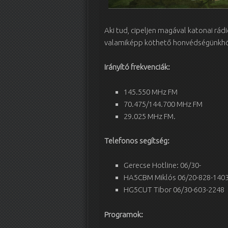
Aki tud, cipeljen magával katonai rádi
valamiképp köthető honvédségünkh
Irányító frekvenciák:
145.550 MHz FM
70.475/144.700 MHz FM
29.025 MHz FM.
Telefonos segítség:
Gerecse Hotline: 06/30-
HA5CBM Miklós 06/20-828-140
HG5CUT Tibor 06/30-603-2248
Programok: