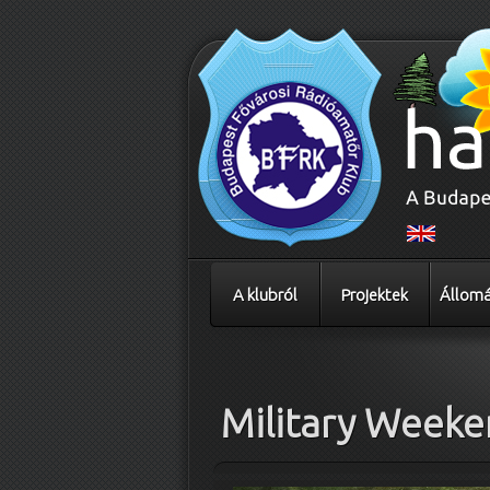
A klubról
Projektek
Állomá
Bejegyzés navigáció
Military Week