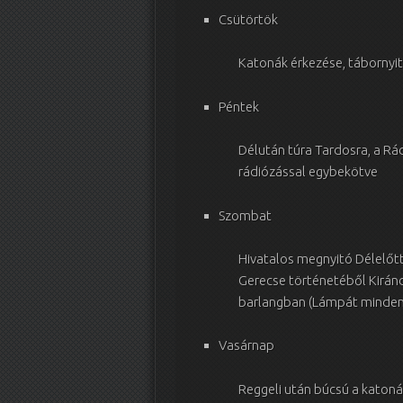
Csütörtök
Katonák érkezése, tábornyi
Péntek
Délután túra Tardosra, a R
rádiózással egybekötve
Szombat
Hivatalos megnyitó Délelőt
Gerecse történetéből Kirándul
barlangban (Lámpát mindenk
Vasárnap
Reggeli után búcsú a katon