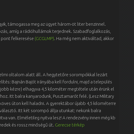
 vágyik, támogassa meg az ügyet három-öt liter benzinnel.
ózás, amíg a rádióhullámok terjednek. Szabadfoglalkozás,
 pont felkeresése
(GCGLMP)
. Ha még nem aktiváltad, akkor
lmi oltalom alatt áll. A hegytetőre sorompókkal lezárt
ítés: Bajnán Bajót irányába kell fordulni, majd a település
 jobb kézre) elhagyva 4,5 kilométer megtétele után érünk el
hoz. Itt balra kanyarodunk, Pusztamarót felé. (Lesz Military
öves úton kell haladni. A gyerektábor újabb 4,5 kilométerre
választó. Itt két sorompó állja utunkat; nekünk balra
itva van. Elméletileg nyitva lesz! A rendezvény innen még kb
eredek és rossz minőségű út.
Gerecse térkép