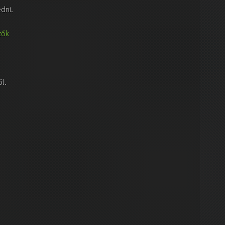
edni.
zők
ől.