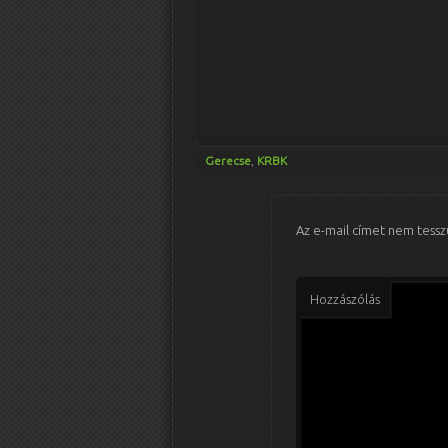
Gerecse
,
KRBK
Az e-mail címet nem tessz
Hozzászólás