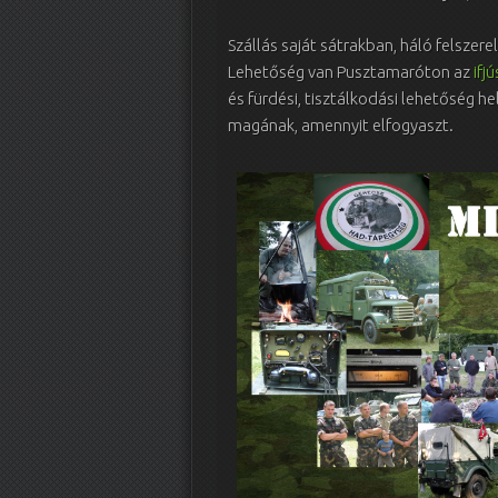
Szállás saját sátrakban, háló felsze
Lehetőség van Pusztamaróton az
ifj
és fürdési, tisztálkodási lehetőség h
magának, amennyit elfogyaszt.