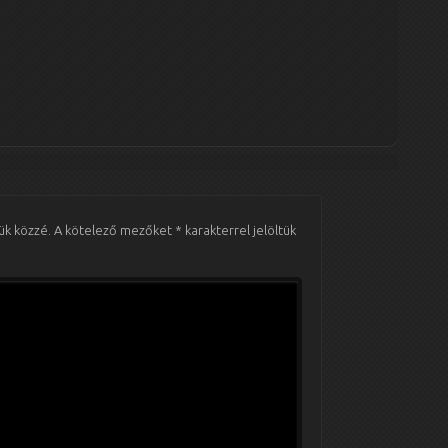
ük közzé.
A kötelező mezőket
*
karakterrel jelöltük