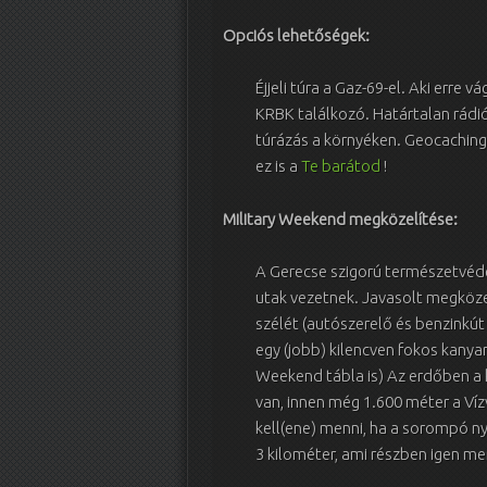
Opciós lehetőségek:
Éjjeli túra a Gaz-69-el. Aki erre
KRBK találkozó. Határtalan rádi
túrázás a környéken. Geocaching
ez is a
Te barátod
!
Military Weekend megközelítése:
A Gerecse szigorú természetvéde
utak vezetnek. Javasolt megközel
szélét (autószerelő és benzinkút
egy (jobb) kilencven fokos kanyar
Weekend tábla is) Az erdőben a k
van, innen még 1.600 méter a Víz
kell(ene) menni, ha a sorompó ny
3 kilométer, ami részben igen m