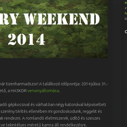
a
e
h
k
ár tizenharmadszor! A találkozó időpontja: 2014 július 31.-
-tető, a HA5KDR
versenyállomása
.
adó gépkocsival és várhatóan négy katonával képviselteti
szerény térítés ellenében mi gondoskodunk, reggelit és
k rendezni. A romlandó élelmiszerek, üdítő és szeszes
etve tekintélyes méretű kamra áll rendelkezésre.