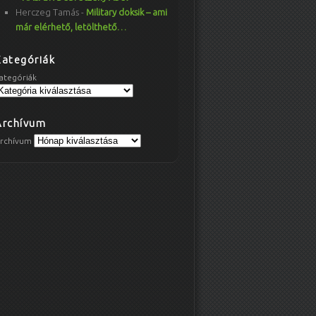
Herczeg Tamás
-
Military doksik – ami
már elérhető, letölthető…
Kategóriák
ategóriák
Archívum
rchívum