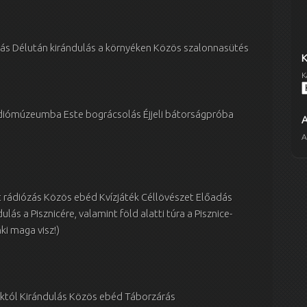
tás Délután kirándulás a környéken Közös szalonnasütés
K
ádiómúzeumba Este bográcsolás Éjjeli bátorságpróba
A
t rádiózás Közös ebéd Kvízjáték Céllövészet Előadás
ás a Pisznicére, valamint föld alatti túra a Pisznice-
i maga visz!)
áktól Kirándulás Közös ebéd Táborzárás