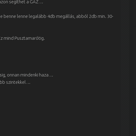
m azon segíthet a GAZ…
be benne lenne legalább 4db megállás, abból 2db min. 30-
Ez mind Pusztamarótig.
rsig, onnan mindenki haza…
ebb szintekkel…