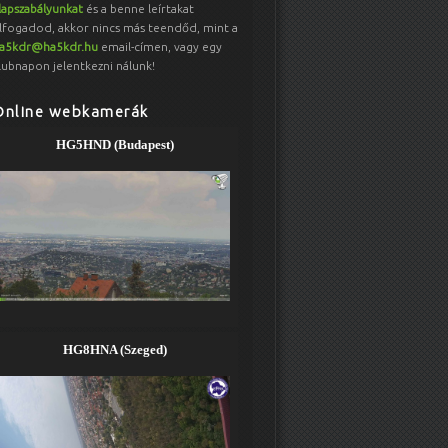
lapszabályunkat
és a benne leírtakat
lfogadod, akkor nincs más teendőd, mint a
a5kdr@ha5kdr.hu
email-címen, vagy egy
lubnapon jelentkezni nálunk!
Online webkamerák