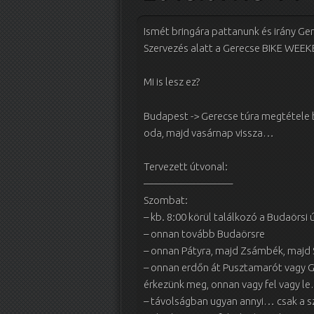
Ismét bringára pattanunk és irány Ge
Szervezés alatt a Gerecse BIKE WEEK
Mi is lesz ez?
Budapest -> Gerecse túra megtétele 
oda, majd vasárnap vissza…
Tervezett útvonal:
————————–
Szombat:
– kb. 8:00 körül találkozó a Budaörs
– onnan tovább Budaörsre
– onnan Pátyra, majd Zsámbék, majd 
– onnan erdőn át Pusztamarót vagy G
érkezünk meg, onnan vagy fel vagy l
– távolságban ugyan annyi… csak a 