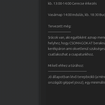
kb. 13:00-14:00 Gerecse érkezés
Vasárnap 14:00 indulás, kb. 18:30 B
Tervezett még:
——————–
Srácok van, aki egyébként aznap menn
helyhez, hogy CSOMAGOKAT beraknánk h
kerékpáron ami okvetlenül szükséges
csatlakozhat a csapatunkhoz.
Mi kell ehhez a túrához:
———————————
Jó állapotban lévő terepbicikli (a Hé
országúti géppel jössz), egy minimál