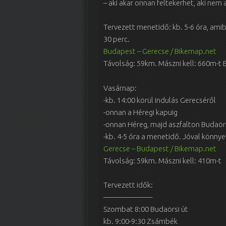
– aki akar onnan feltekerhet, aki ne
Tervezett menetidő: kb. 5-6 óra, ami
30 perc.
Budapest – Gerecse / Bikemap.net
Távolság: 59km. Mászni kell: 660m-t 
Vasárnap:
-kb. 14:00 körül indulás Gerecséről
-onnan a Héregi kapuig
-onnan Héreg, majd aszfalton Budaö
-kb. 4-5 óra a menetidő. Jóval könny
Gerecse – Budapest / Bikemap.net
Távolság: 59km. Mászni kell: 410m-t
Tervezett idők:
——————–
Szombat 8:00 Budaörsi út
kb. 9:00-9:30 Zsámbék