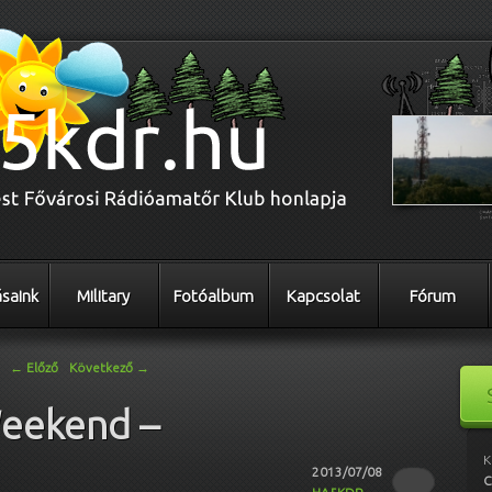
saink
Military
Fotóalbum
Kapcsolat
Fórum
←
Előző
Következő
→
Weekend –
K
2013/07/08
C