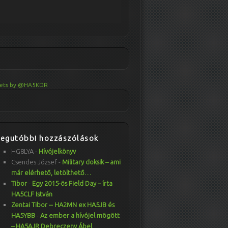
ets by @HA5KDR
Legutóbbi hozzászólások
HG8LYA
-
Hívójelkönyv
Csendes József
-
Military doksik – ami
már elérhető, letölthető…
Tibor
-
Egy 2015-ös Field Day – írta
HA5CLF István
Zentai Tibor -- HA2MN ex HA5JB és
HA5YBB
-
Az ember a hívójel mögött
– HA5AJR Debreczeny Ábel