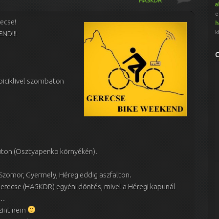
HA5KDR
a
e
recse!
h
k
END!!!
biciklivel szombaton
i úton (Osztyapenko környékén).
Szomor, Gyermely, Héreg eddig aszfalton.
erecse (HA5KDR) egyéni döntés, mivel a Héregi kapunál
e…
szint nem