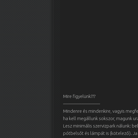
Mire figyelünk???
————————
Mindenre és mindenkire, vagyis meg
ha kell megállunk sokszor, magunk ur
Lesz minimális szervizpark nálunk: be
pótbelsőt és lámpát is (kötelező). Ja