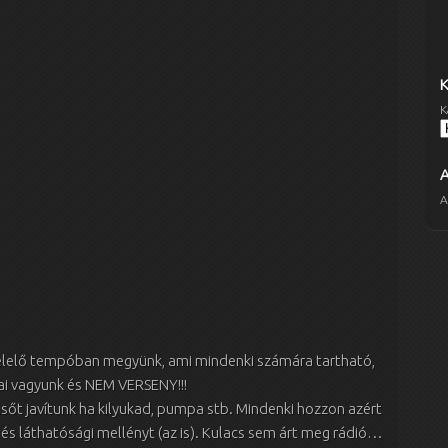
K
A
felelő tempóban megyünk, ami mindenki számára tartható,
ai vagyunk és NEM VERSENY!!!
lsőt javítunk ha kilyukad, pumpa stb. Mindenki hozzon azért
 és láthatósági mellényt (az is). Kulacs sem árt meg rádió…