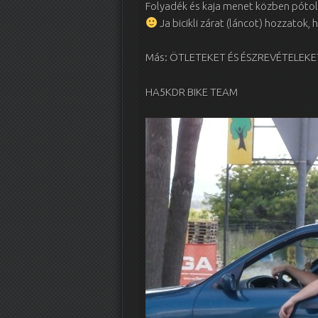
Folyadék és kaja menet közben pótol
Ja bicikli zárat (láncot) hozzatok
Más: ÖTLETEKET ÉS ÉSZREVÉTELEKET
HA5KDR BIKE TEAM