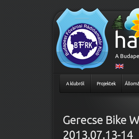
A klubról
Projektek
Állomá
Bejegyzés navigáció
Gerecse Bike 
2013.07.13-14