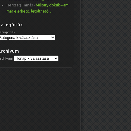
Herczeg Tamás
-
Military doksik – ami
már elérhető, letölthető…
Kategóriák
ategóriák
Archívum
rchívum