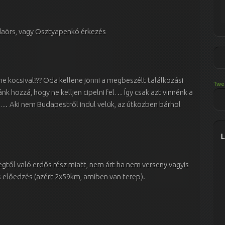
udaörs, vagy Osztyapenkó érkezés
e kocsival??? Oda kellene jönni a megbeszélt találkozási
Twe
ozzá, hogy ne kelljen cipelni fel… Így csak azt vinnénk a
… Aki nem Budapestről indul velük, az útközben bárhol
regtől való erdős rész miatt, nem árt ha nem verseny vagyis
is előedzés (azért 2x59km, amiben van terep).