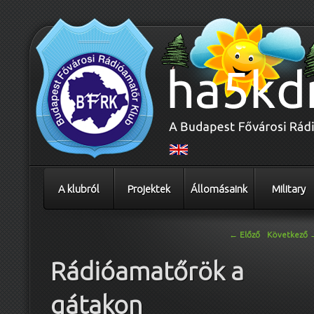
A klubról
Projektek
Állomásaink
Military
Bejegyzés navigáció
←
Előző
Következő
Rádióamatőrök a
gátakon