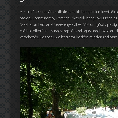
A 2013 évi dunai árvíz alkalmával klubtagjaink is kivették
ha5ogl Szentendrén, Kométh Viktor klubtagunk Budán a Ba
Százhalombattánál tevékenykedtek.
Viktor hg5ofv pedig
erőit a felkérésre. A nagy népi összefogás meghozta ere
védekezés. Köszönjük a közreműködést minden rádióam