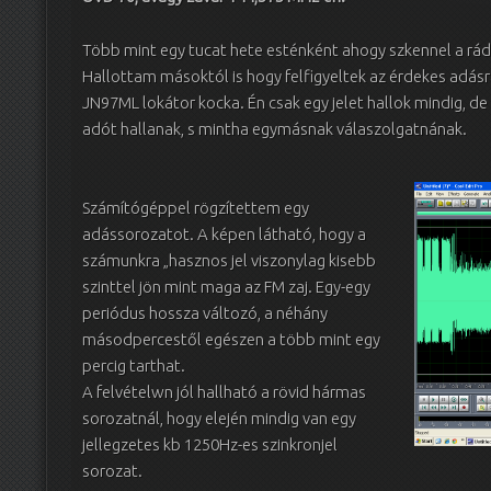
Több mint egy tucat hete esténként ahogy szkennel a rád
Hallottam másoktól is hogy felfigyeltek az érdekes adás
JN97ML lokátor kocka. Én csak egy jelet hallok mindig, de
adót hallanak, s mintha egymásnak válaszolgatnának.
Számítógéppel rögzítettem egy
adássorozatot. A képen látható, hogy a
számunkra „hasznos jel viszonylag kisebb
szinttel jön mint maga az FM zaj. Egy-egy
periódus hossza változó, a néhány
másodpercestől egészen a több mint egy
percig tarthat.
A felvételwn jól hallható a rövid hármas
sorozatnál, hogy elején mindig van egy
jellegzetes kb 1250Hz-es szinkronjel
sorozat.