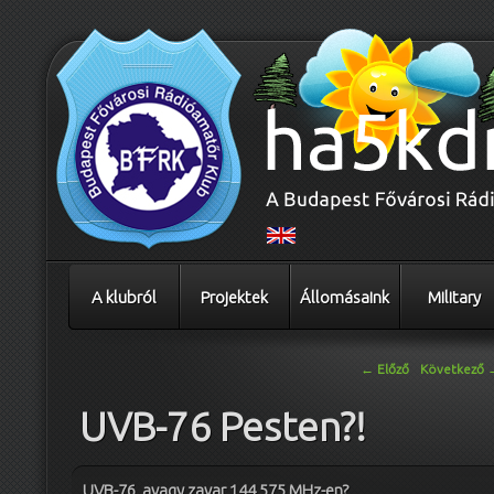
A klubról
Projektek
Állomásaink
Military
Bejegyzés navigáció
←
Előző
Következő
UVB-76 Pesten?!
UVB-76, avagy zavar 144,575 MHz-en?