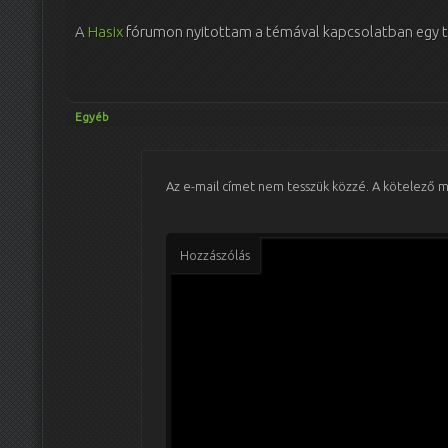
A
Hasix
fórumon nyitottam a témával kapcsolatban egy top
Egyéb
Az e-mail címet nem tesszük közzé.
A kötelező 
Hozzászólás