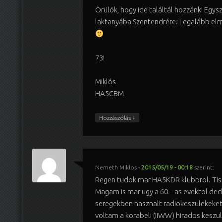
Örülök, hogy ide találtál hozzánk! Egysz
laktanyába Szentendrére. Legalább el
73!
Miklós
HA5CBM
↓
Hozzászólás
Nemeth Miklos
-
2015/05/19 - 00:18
szerint:
Regen tudok mar HA5KDR klubbrol. Tis
Magam is mar ugy a 60 – as evektol d
seregekben hasznalt radiokeszulekeket.
voltam a korabeli (IIWW) hirados keszul