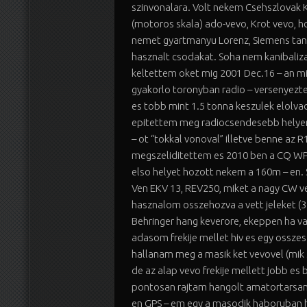
szinvonalara. Volt nekem Csehszlovak 
(motoros skala) ado-vevo, Krot vevo, h
nemet gyartmanyu Lorenz, Siemens ta
hasznalt csodakat. Soha nem kanibaliza
keltettem oket mig 2001 Dec.16 – an mi
gyakorlo toronyban radio – versenyezt
es tobb mint 1.5 tonna keszulek elolvad
epitettem meg radiocsendesebb helye
– ot “tokkal vonoval” illetve benne az 
megszeliditettem es 2010 ben a CQ WP
elso helyet hozott nekem a 160m – en. 
Ven EKV 13, REV250, miket a nagy CW 
hasznalom osszehozva a vett jeleket (3
Behringer hang keverore, ekeppen ha val
adasom frekije mellet hiv es egy ossze
hallanam meg a masik ket vevovel (mik 
de az alap vevo frekije mellett jobb es
pontosan rajtam hangolt amatortarsa
en GPS – em egy a masodik haboruban h