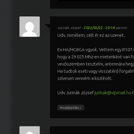
Jurinák József
-
2022/02/22 - 20:18
szerint:
Üdv, remélem, célt ér ez az üzenet.
Ex HA/HG8GA vgyok. Vettem egy R107-es
hogy a 29 025 Mhz-en esetenként van 
vevőüzemben tesztelni, antennára hegy
Ha tudtok eseti vagy visszatérő forgal
szívesen venném a közlését.
Üdv Jurinák József
jurinak@vipmail.hu
0
↓
Hozzászólás