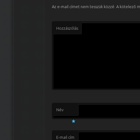
Az e-mail címet nem tesszük közzé.
A kötelező 
Hozzászólás
Név
*
E-mail cím