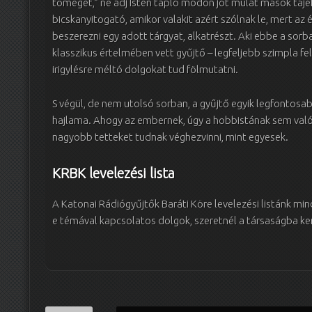
tömeget,” ne adj Isten tapló módon jót mulat mások táj
bicskanyitogató, amikor valakit azért szólnak le, mert az 
beszerezni egy adott tárgyat, alkatrészt. Aki ebbe a sorba
klasszikus értelmében vett gyűjtő – legfeljebb szimpla f
irigylésre méltó dolgokat tud fölmutatni.
S végül, de nem utolsó sorban, a gyűjtő egyik legfontos
hajlama. Ahogy az embernek, úgy a hobbistának sem val
nagyobb tetteket tudnak véghezvinni, mint egyesek.
KRBK levelezési lista
A Katonai Rádiógyűjtők Baráti Köre levelezési listánk mi
e témával kapcsolatos dolgok, szeretnél a társaságba kerü