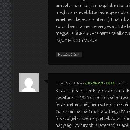
amivel a mai napig is navigalok mikor a
meghiv erre es akik tudjak hogy a dokto
emet nem kepes elrontani. (itt nalunk a
koromban mar nem ervenyes a pilota lic
megyek a BURABU – ra hatha talalkozu
73/DX Miklos YO5AJR
↓
Hozzászólás
Timár Magdolna
-
2017/02/19 - 19:14
szerint:
Kedves moderátor! Egy rövid oktató-
készítünk az 1956-os pesterzsébeti es
felderítetlen, még nem kutatott részér
(Soroksár ma már) működött egy BM ir
fős szolgálati személyzettel. Az anten
nagyságú volt (több is lehetett) és acé