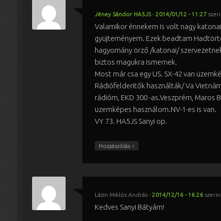
Jéney Sándor HA5JS
-
2014/01/12 - 11:27
szeri
Valamikor énnekem is volt nagy katonai
gyüjteményem. Ezek beadtam Hadtört
hagyomány örző /katonai/ szervezetnek
biztos magukra ismernek.
Most már csa egy US. SX-42 van üzemké
Rádiófelderitők használták/ Va Vietná
rádióm, EKD 300 -as.Veszprém, Maros B 
üzemképes használom.NV-1-es is van.
VY 73. HA5JS Sanyi op.
↓
Hozzászólás
Lázin Miklós András
-
2014/12/16 - 16:26
szerin
Kedves Sanyi Bátyám!