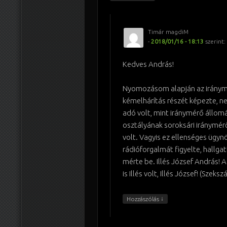
Timár magdiM
-
2018/01/16 - 18:13
szerint:
Kedves András!
Nyomozásom alapján az iránym
kémelhárítás részét képezte, n
adó volt, mint iránymérő állom
osztályának soroksári iránymé
volt. Vagyis ez ellenséges ügyn
rádióforgalmát figyelte, hallgatt
mérte be. Illés József András!
is Illés volt, Illés József! (Szeks
↓
Hozzászólás