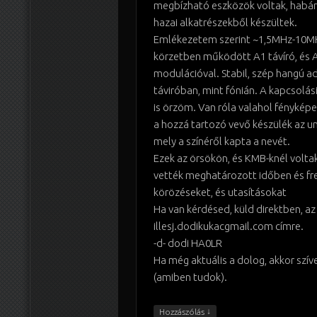
megbízható eszközök voltak, habár 
hazai alkatrészekből készültek.
Emlékezetem szerint ~1,5MHz-10MH
körzetben működött A1 távíró, és 
modulációval. Stabil, szép hangú a
táviróban, mint fónián. A kapcsolás
is örzöm. Van róla valahol fényképe
a hozzá tartozó vevő készülék az un
mely a színéről kapta a nevét.
Ezek az örsökön, és KMB-knél voltak
vették meghatározott időben és fr
körözéseket, és utasításokat
Ha van kérdésed, küld direktben, az
illesj.dodikukacgmail.com címre.
-d- dodi HA0LR
Ha még aktuális a dolog, akkor szív
(amiben tudok).
↓
Hozzászólás