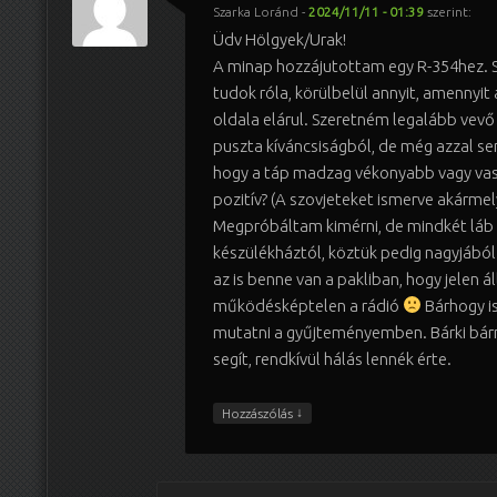
Szarka Loránd
-
2024/11/11 - 01:39
szerint:
Üdv Hölgyek/Urak!
A minap hozzájutottam egy R-354hez. 
tudok róla, körülbelül annyit, amenny
oldala elárul. Szeretném legalább vev
puszta kíváncsiságból, de még azzal se
hogy a táp madzag vékonyabb vagy va
pozitív? (A szovjeteket ismerve akármel
Megpróbáltam kimérni, de mindkét láb 
készülékháztól, köztük pedig nagyjábó
az is benne van a pakliban, hogy jelen 
működésképtelen a rádió
Bárhogy is,
mutatni a gyűjteményemben. Bárki bárm
segít, rendkívül hálás lennék érte.
↓
Hozzászólás