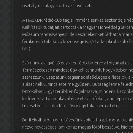
osztályrészük gyakorta az enyészet.
A HA5KDR rádióklub tagjai immár tizenkét esztendeje néps
Kiállítások tucatjait tartották a Magyar Honvédség laktan
Múzeum rendezvényein, de készülékeinket láthatta már a
fémkereső találkozó közönsége is. (A tárlatokról szóló f
föl.)
Számunkra a gyűjtő egyik legfőbb ismérve a folyamatos t
Természetesen mindezt úgy kell tennünk, hogy közben n
szerezzünk. Csapatunk tagjainak elsődleges a fiatalok, a
alázat nélkül nincs értelme gyűjteni. Butaság lenne feledn
birtokában. Egyszerűbben fogalmazva, mindenki kezdőként
kellően kitartó munkával érte el azt a fokot, ahol éppen 
téveszteni – csak a lépcsősor egy foka, nem a teteje.
Borítékolhatóan nem tévedünk sokat, ha azt mondjuk, hih
nézve nevetséges, amikor az magas lóról beszélve, kijel