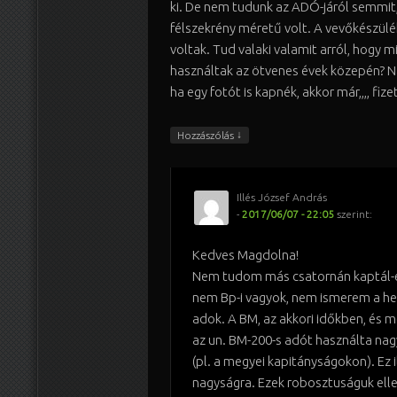
ki. De nem tudunk az ADÓ-járól semmit,
félszekrény méretű volt. A vevőkészül
voltak. Tud valaki valamit arról, hogy m
használtak az ötvenes évek közepén? N
ha egy fotót is kapnék, akkor már,,,, fize
↓
Hozzászólás
Illés József András
-
2017/06/07 - 22:05
szerint:
Kedves Magdolna!
Nem tudom más csatornán kaptál-e
nem Bp-i vagyok, nem ismerem a hel
adok. A BM, az akkori időkben, és 
az un. BM-200-s adót használta nag
(pl. a megyei kapitányságokon). Ez il
nagyságra. Ezek robosztuságuk ell