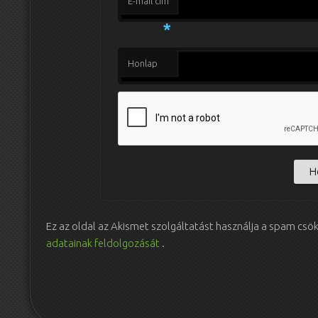
E-mail cím
*
Honlap
Ez az oldal az Akismet szolgáltatást használja a spam csö
adatainak feldolgozását
.