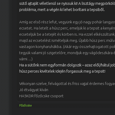
sütő ajtaját véletlenül se nyissuk ki! A lisztágy megpörkölő
probléma, mert a végén ki lehet borítani a tepsiből.
Amíg az első rész lefut, vegyünk egy jó nagy pohár langyos
ecsetet. Ha letelt a húsz perc, emeljük ki a tepsit a kenyé
ecseteljük be a tetejét és körben is. Ha ezzel elkészültünk
majd az ecsetelést ismételjük meg. Újabb húsz perc múlva 
vastagon konyharuhákba. (Akár egy összehajtogatott pok
tegyük valami jó szigetelőre, mondjuk egy vágódeszkára é
várni…)
Ha a sütőnk nem egyformán dolgozik – azaz elől/hátul job
húsz perces kivételek idején forgassuk meg a tepsit!
Vékonyan szelve, felvágottal és friss vajjal érdemes fogya
Jó étvágyat kíván
HA5KDR főzőcske csoport
Főzőcske