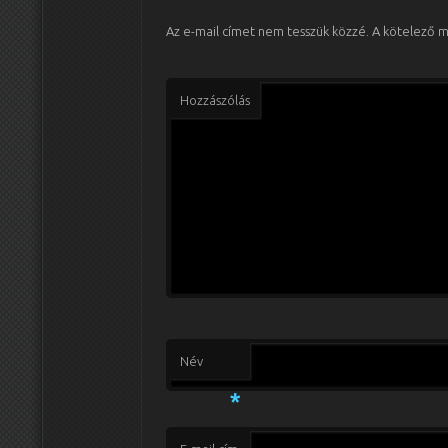
Az e-mail címet nem tesszük közzé.
A kötelező 
Hozzászólás
Név
*