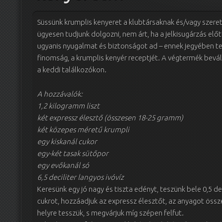
Süssünk krumplis kenyeret a klubtársaknak és/vagy szere
ügyesen tudjunk dolgozni, nem árt, ha a jelkisugárzás elő
ugyanis nyugalmat és biztonságot ad – ennek jegyében teh
finomság, a krumplis kenyér receptjét. A végtermék bevál
a keddi találkozókon.
A hozzávalók:
1,2 kilogramm liszt
két expressz élesztő (összesen 18-25 gramm)
két közepes méretű krumpli
egy kiskanál cukor
egy-két tasak sütőpor
egy evőkanál só
6,5 deciliter langyos ivóvíz
Keresünk egy jó nagy és tiszta edényt, teszünk bele 0,5 deci
cukrot, hozzáadjuk az expressz élesztőt, az anyagot öss
helyre tesszük, s megvárjuk míg szépen felfut.