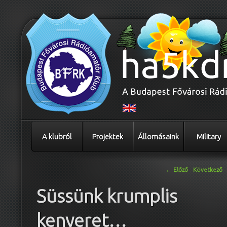
A klubról
Projektek
Állomásaink
Military
Bejegyzés navigáció
←
Előző
Következő
Süssünk krumplis
kenyeret…