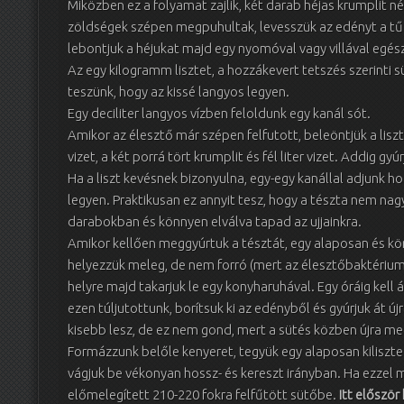
Miközben ez a folyamat zajlik, két darab héjas krumplit né
zöldségek szépen megpuhultak, levesszük az edényt a tűz
lebontjuk a héjukat majd egy nyomóval vagy villával egés
Az egy kilogramm lisztet, a hozzákevert tetszés szerinti
teszünk, hogy az kissé langyos legyen.
Egy deciliter langyos vízben feloldunk egy kanál sót.
Amikor az élesztő már szépen felfutott, beleöntjük a liszt
vizet, a két porrá tört krumplit és fél liter vizet. Addig g
Ha a liszt kevésnek bizonyulna, egy-egy kanállal adjunk h
legyen. Praktikusan ez annyit tesz, hogy a tészta nem na
darabokban és könnyen elválva tapad az ujjainkra.
Amikor kellően meggyúrtuk a tésztát, egy alaposan és kör
helyezzük meleg, de nem forró (mert az élesztőbaktériumo
helyre majd takarjuk le egy konyharuhával. Egy óráig kell á
ezen túljutottunk, borítsuk ki az edényből és gyúrjuk át ú
kisebb lesz, de ez nem gond, mert a sütés közben újra 
Formázzunk belőle kenyeret, tegyük egy alaposan kilisztez
vágjuk be vékonyan hossz- és kereszt irányban. Ha ezzel
előmelegített 210-220 fokra felfűtött sütőbe.
Itt először