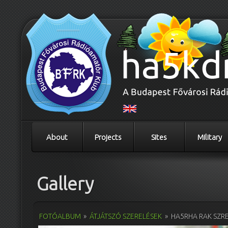
About
Projects
Sites
Military
Gallery
FOTÓALBUM
»
ÁTJÁTSZÓ SZERELÉSEK
»
HA5RHA RAK SZR