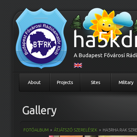
About
Projects
Sites
Military
Gallery
FOTÓALBUM
»
ÁTJÁTSZÓ SZERELÉSEK
»
HA5RHA RAK SZR