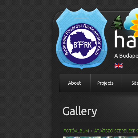
About
Projects
Sit
Gallery
FOTÓALBUM
»
ÁTJÁTSZÓ SZERELÉSE