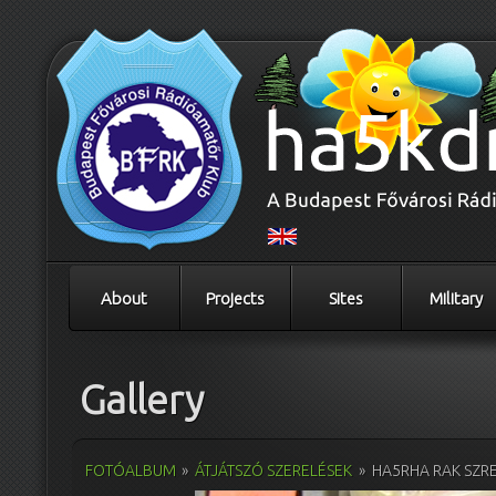
About
Projects
Sites
Military
Gallery
FOTÓALBUM
»
ÁTJÁTSZÓ SZERELÉSEK
»
HA5RHA RAK SZR