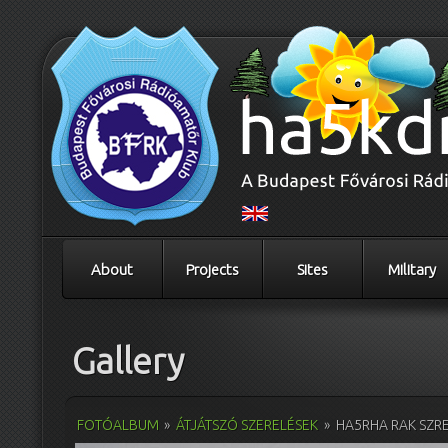
About
Projects
Sites
Military
Gallery
FOTÓALBUM
»
ÁTJÁTSZÓ SZERELÉSEK
»
HA5RHA RAK SZR