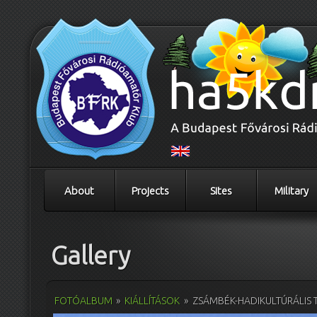
About
Projects
Sites
Military
Gallery
FOTÓALBUM
»
KIÁLLÍTÁSOK
»
ZSÁMBÉK-HADIKULTÚRÁLIS 