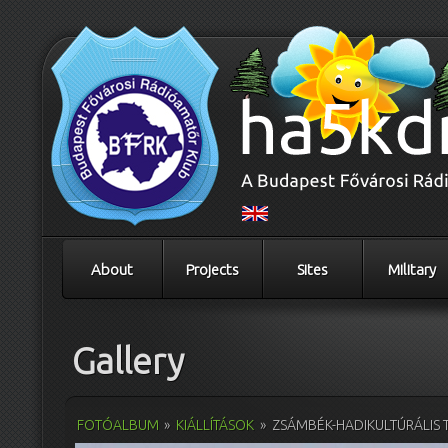
About
Projects
Sites
Military
Gallery
FOTÓALBUM
»
KIÁLLÍTÁSOK
»
ZSÁMBÉK-HADIKULTÚRÁLIS 