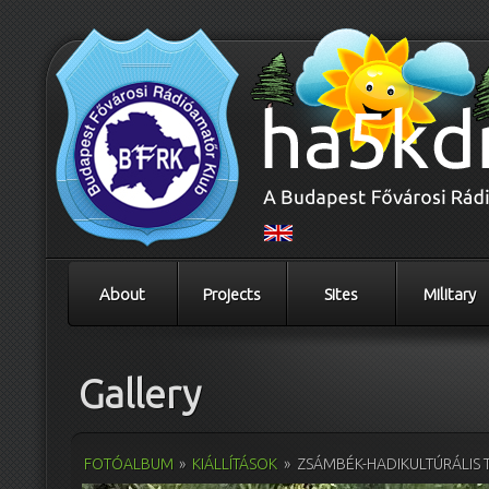
About
Projects
Sites
Military
Gallery
FOTÓALBUM
»
KIÁLLÍTÁSOK
»
ZSÁMBÉK-HADIKULTÚRÁLIS 