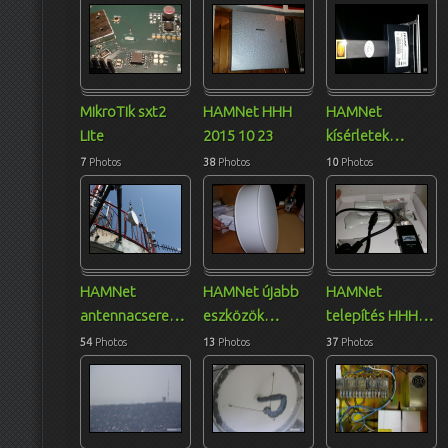
MikroTik sxt2
HAMNet HHH
HAMNet
Lite
2015 10 23
kísérletek
…
7
Photos
38
Photos
10
Photos
HAMNet
HAMNet újabb
HAMNet
antennacsere
…
eszközök
…
telepítés HHH
…
54
Photos
13
Photos
37
Photos