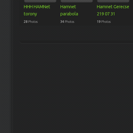
HHH HAMNet
Hamnet
Hamnet Gerecse
torony
parabola
219 07 31
28
Photos
34
Photos
19
Photos